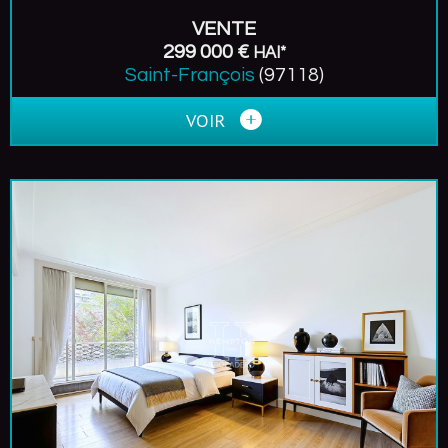
VENTE
299 000 €
HAI*
Saint-François
(97118)
VOIR