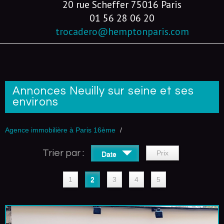
20 rue Scheffer 75016 Paris
01 56 28 06 20
trocadero@hemptonparis.com
Annonces Neuilly sur seine et ses
environs
Agence immobilière à Paris 16ème
Trier par :
Prix
Date
1
2
3
4
5