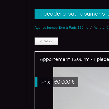
trocadero paul doumer st
Agence immobilière à Paris 16ème
Acheter à
< Retour
Appartement 12.66 m² - 1 pièce 
Prix
160 000
€