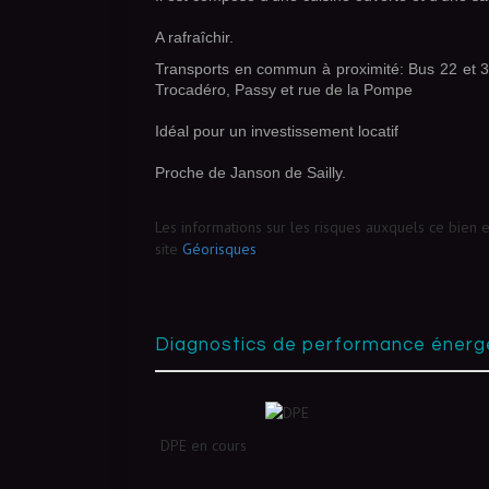
A rafraîchir.
Transports en commun à proximité: Bus 22 et 32
Trocadéro, Passy et rue de la Pompe
Idéal pour un investissement locatif
Proche de Janson de Sailly.
Les informations sur les risques auxquels ce bien 
site
Géorisques
diagnostics de performance énerg
DPE en cours