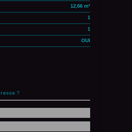
12,66 m²
1
1
OUI
éresse ?