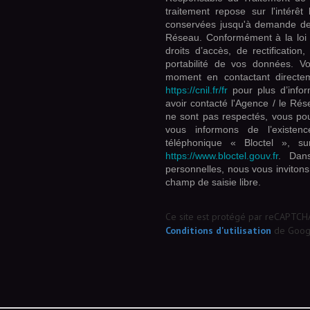
traitement repose sur l'intérê
conservées jusqu'à demande de 
Réseau. Conformément à la loi «
droits d’accès, de rectification
portabilité de vos données. V
moment en contactant directem
https://cnil.fr/fr
pour plus d’infor
avoir contacté l'Agence / le Rés
ne sont pas respectés, vous po
vous informons de l’existen
téléphonique « Bloctel », su
https://www.bloctel.gouv.fr
. Dan
personnelles, nous vous invitons
champ de saisie libre.
Ce site est protégé par reCAPTCH
Conditions d'utilisation
de Googl