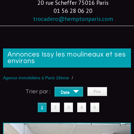
20 rue Scheffer 75016 Paris
01 56 28 06 20
trocadero@hemptonparis.com
Annonces Issy les moulineaux et ses
environs
Agence immobilière à Paris 16ème
Trier par :
Prix
Date
1
2
3
4
5