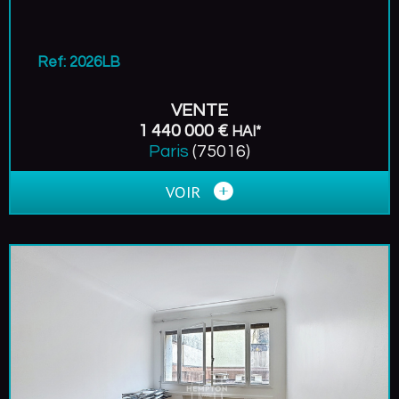
Ref: 2026LB
VENTE
1 440 000 €
HAI*
Paris
(75016)
VOIR