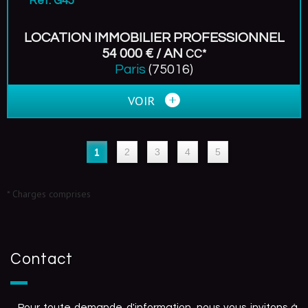
Ref: G45
LOCATION IMMOBILIER PROFESSIONNEL
54 000 € / AN
CC*
Paris
(75016)
VOIR
1
2
3
4
5
* Charges comprises
Contact
Pour toute demande d'information, nous vous invitons à