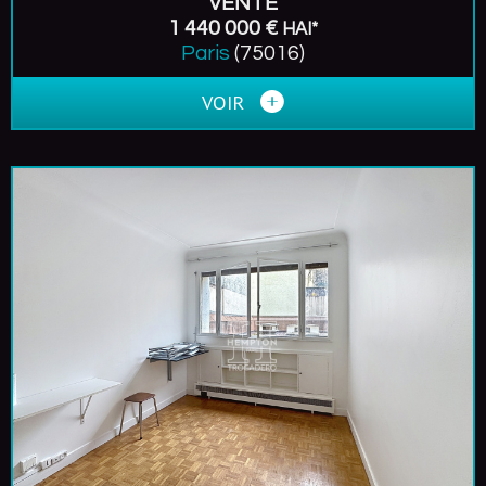
VENTE
1 440 000 €
HAI*
Paris
(75016)
VOIR