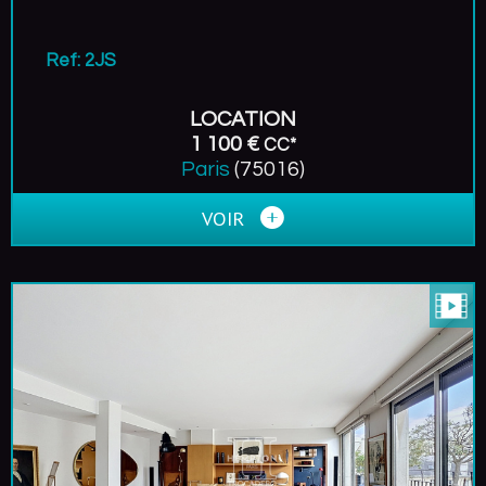
Ref: 2JS
LOCATION
1 100 €
CC*
Paris
(75016)
VOIR