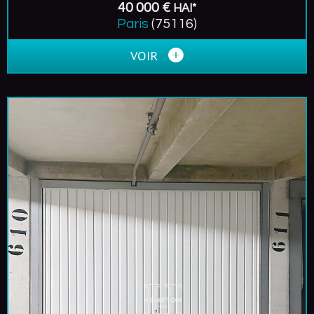
40 000 €
HAI*
Paris
(75116)
VOIR