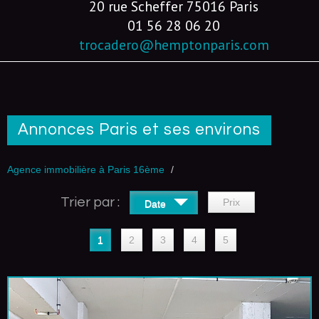
20 rue Scheffer 75016 Paris
01 56 28 06 20
trocadero@hemptonparis.com
Annonces Paris et ses environs
Agence immobilière à Paris 16ème
Trier par :
Prix
Date
1
2
3
4
5