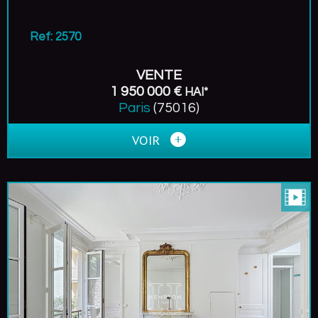
Ref: 2570
VENTE
1 950 000 €
HAI*
Paris
(75016)
VOIR