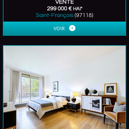
VENTE
299 000 €
HAI*
Saint-François
(97118)
VOIR