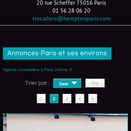
20 rue Scheffer 75016 Paris
01 56 28 06 20
trocadero@hemptonparis.com
Annonces Paris et ses environs
Agence immobilière à Paris 16ème
Trier par :
Prix
Date
1
2
3
4
5