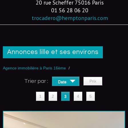
20 rue Scheffer 75016 Paris
01 56 28 06 20
trocadero@hemptonparis.com
Annonces lille et ses environs
Agence immobilière à Paris 16ème
Trier par :
Prix
Date
1
2
3
4
5