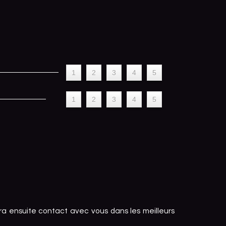
1
2
3
4
5
1
2
3
4
5
ra ensuite contact avec vous dans les meilleurs