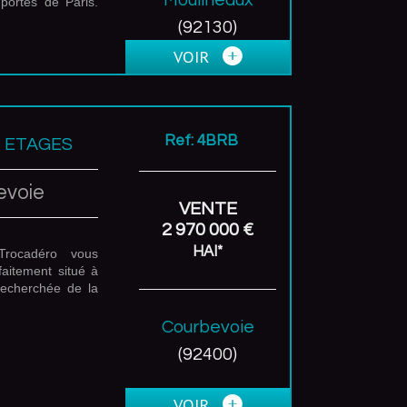
portes de Paris.
(92130)
VOIR
Ref: 4BRB
3 ETAGES
evoie
VENTE
2 970 000 €
HAI*
Trocadéro vous
aitement situé à
echerchée de la
Courbevoie
(92400)
VOIR