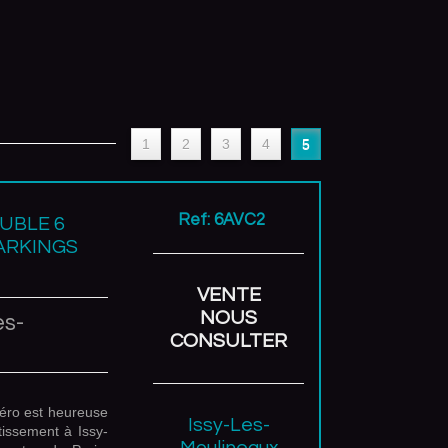
1
2
3
4
5
Ref: 6AVC2
UBLE 6
PARKINGS
VENTE
NOUS
es-
CONSULTER
éro est heureuse
Issy-Les-
tissement à Issy-
Moulineaux