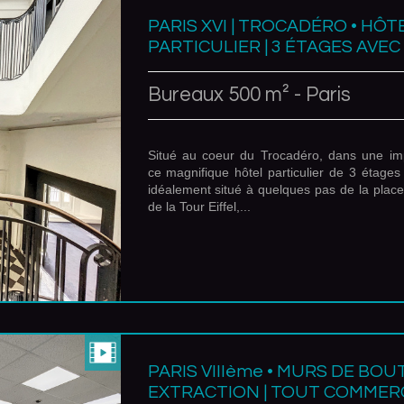
PARIS XVI | TROCADÉRO • HÔT
PARTICULIER | 3 ÉTAGES AVE
Bureaux 500 m² - Paris
Situé au coeur du Trocadéro, dans une im
ce magnifique hôtel particulier de 3 étages
idéalement situé à quelques pas de la plac
de la Tour Eiffel,...
PARIS VIIIème • MURS DE BOU
EXTRACTION | TOUT COMMER