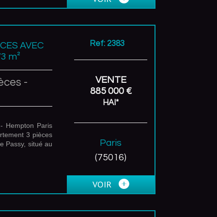
Ref: 2383
ÈCES AVEC
3 m²
VENTE
èces -
885 000 €
HAI*
- Hempton Paris
rtement 3 pièces
Paris
e Passy, situé au
(75016)
VOIR