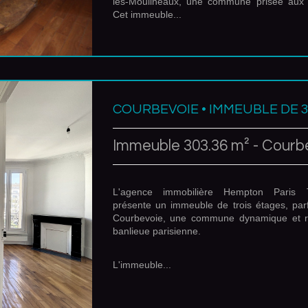
les-Moulineaux, une commune prisée aux 
Cet immeuble...
COURBEVOIE • IMMEUBLE DE 
Immeuble 303.36 m² - Courb
L'agence immobilière Hempton Paris 
présente un immeuble de trois étages, parf
Courbevoie, une commune dynamique et r
banlieue parisienne.
L'immeuble...