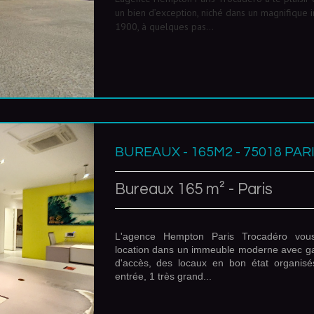
un bien d’exception, niché dans un magnifique
1900, à quelques pas...
BUREAUX - 165M2 - 75018 PAR
Bureaux 165 m² - Paris
L'agence Hempton Paris Trocadéro vou
location dans un immeuble moderne avec gar
d'accès, des locaux en bon état organisé
entrée, 1 très grand...