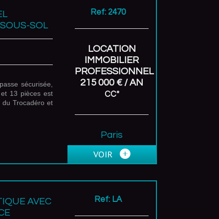
Ref: 2470
EL
C SOUS-SOL
LOCATION
IMMOBILIER
PROFESSIONNEL
215 000 € / AN
passe sécurisée,
 et 13 pièces est
CC*
e du Trocadéro et
Paris
(75016)
VOIR
Ref: LA
TIQUE AVEC
CE