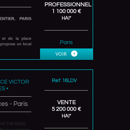
PROFESSIONNEL
1 100 000 €
HAI*
NTIER, PARIS
 et de la place
Paris
 propose un local
(75011)
VOIR
Ref: 16LDV
ACE VICTOR
S •
VENTE
es - Paris
5 200 000 €
HAI*
 VICTOR HUGO
 de vous proposer