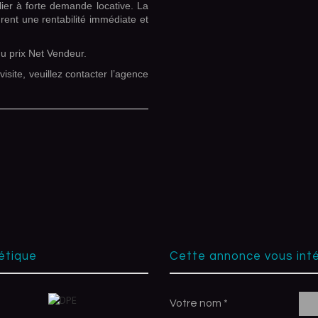
ilier à forte demande locative. La
urent une rentabilité immédiate et
u prix Net Vendeur.
isite, veuillez contacter l’agence
étique
cette annonce vous int
Votre nom *