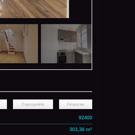
Copropriété
Financier
92400
303,36 m²