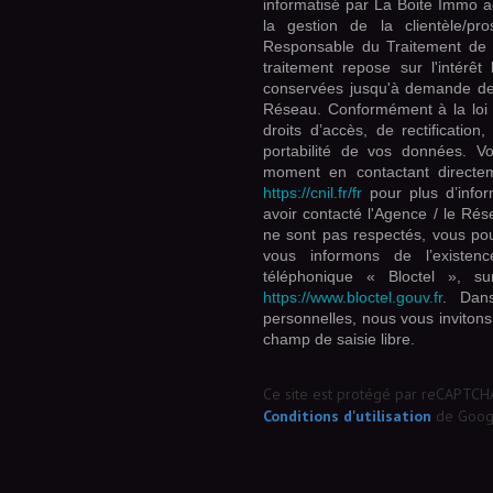
informatisé par La Boite Immo a
la gestion de la clientèle/p
Responsable du Traitement de 
traitement repose sur l'intérê
conservées jusqu'à demande de 
Réseau. Conformément à la loi «
droits d’accès, de rectification
portabilité de vos données. V
moment en contactant directem
https://cnil.fr/fr
pour plus d’infor
avoir contacté l'Agence / le Rés
ne sont pas respectés, vous po
vous informons de l’existen
téléphonique « Bloctel », su
https://www.bloctel.gouv.fr
. Dan
personnelles, nous vous invitons
champ de saisie libre.
Ce site est protégé par reCAPTCH
Conditions d'utilisation
de Googl