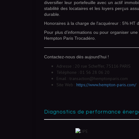
diversifier leur portefeuille avec un actif immob
stabilité des locataires et les loyers perçus ass
durable.
Honoraires à la charge de l'acquéreur : 5% HT d
Pour plus d’informations ou pour organiser une v
Hempton Paris Trocadéro.
Contactez-nous dès aujourd'hui !
Adresse :
20 rue Scheffer, 75116 PARIS
Téléphone :
01 56 28 06 20
Email :
transaction@hemptonparis.com
Site Web :
https://www.hempton-paris.com/
diagnostics de performance énerg