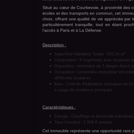
Situé au cœur de Courbevoie, à proximité des
écoles et des transports en commun, cet immeu
choix, offrant une qualité de vie appréciée par 
particulièrement tranquille, tout en étant proc
l’accès à Paris et à La Défense.
Description :
Superficie Habitable Totale :
303,36 m²
Composition :
9 logements avec moulures e
Disposition :
Immeuble de 3 étages élevé su
Occupation :
L’ensemble immobilier est enti
différents locataires
Baux :
Contrats d’habitation classiques en l
à usage de résidence principale
Caractéristiques :
Énergie :
Chauffage et électricité individuels
Taxe Foncière :
2 908 € annuels
Cet immeuble représente une opportunité rare p