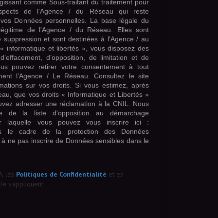
gissant comme Sous-traitant du traitement pour
rospects de l'Agence / du Réseau qui reste
vos Données personnelles. La base légale du
t légitime de l'Agence / du Réseau. Elles sont
suppression et sont destinées à l'Agence / au
 informatique et libertés », vous disposez des
, d’effacement, d’opposition, de limitation et de
ous pouvez retirer votre consentement à tout
ent l’Agence / Le Réseau. Consultez le site
mations sur vos droits. Si vous estimez, après
eau, que vos droits « Informatique et Libertés »
uvez adresser une réclamation à la CNIL. Nous
ce de la liste d'opposition au démarchage
r laquelle vous pouvez vous inscrire ici :
s le cadre de la protection des Données
 à ne pas inscrire de Données sensibles dans le
A, les
Politiques de Confidentialité
et es
e s'appliquent.