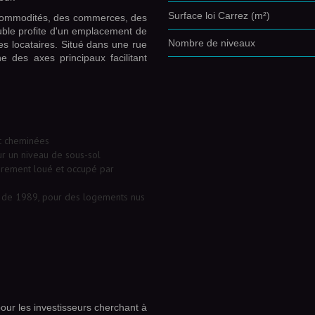
Surface loi Carrez (m²)
 commodités, des commerces, des
ble profite d'un emplacement de
Nombre de niveaux
les locataires. Situé dans une rue
he des axes principaux facilitant
t cheminées
r un niveau de sous-sol
èrement loué et occupé par
oi de 1989, pour des logements nus
our les investisseurs cherchant à