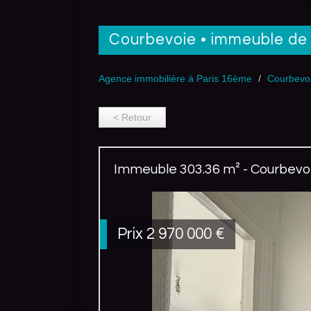
courbevoie • immeuble de
Agence immobilière à Paris 16ème
Courbevo
< Retour
Immeuble 303.36 m² - Courbevoi
Prix
2 970 000
€