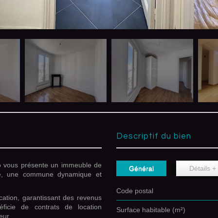
descriptif du bien
o vous présente un immeuble de
Général
Détails +
oie, une commune dynamique et
Code postal
cation, garantissant des revenus
ficie de contrats de location
Surface habitable (m²)
eur.